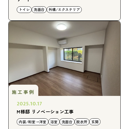
トイレ
洗面台
外構/エクステリア
施工事例
2025.10.17
M様邸 リノベーション工事
内装/和室→洋室
浴室
洗面台
脱衣所
玄関