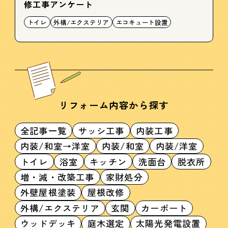
修工事アンケート
トイレ
外構/エクステリア
エコキュート設置
リフォーム内容から探す
全記事一覧
サッシ工事
内装工事
内装/和室→洋室
内装/和室
内装/洋室
トイレ
浴室
キッチン
洗面台
脱衣所
増・減・改築工事
家財処分
外壁屋根塗装
屋根改修
外構/エクステリア
玄関
カーポート
ウッドデッキ
庭木選定
太陽光発電設置