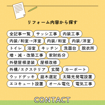
リフォーム内容から探す
全記事一覧
サッシ工事
内装工事
内装/和室→洋室
内装/和室
内装/洋室
トイレ
浴室
キッチン
洗面台
脱衣所
増・減・改築工事
家財処分
外壁屋根塗装
屋根改修
外構/エクステリア
玄関
カーポート
ウッドデッキ
庭木選定
太陽光発電設置
エコキュート設置
オール電化
電気工事
CONTACT