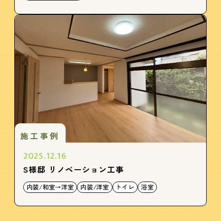
施工事例
2025.12.16
S様邸 リノベーション工事
内装/和室→洋室
内装/洋室
トイレ
浴室