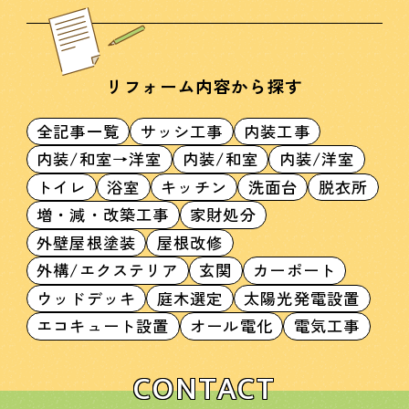
リフォーム内容から探す
全記事一覧
サッシ工事
内装工事
内装/和室→洋室
内装/和室
内装/洋室
トイレ
浴室
キッチン
洗面台
脱衣所
増・減・改築工事
家財処分
外壁屋根塗装
屋根改修
外構/エクステリア
玄関
カーポート
ウッドデッキ
庭木選定
太陽光発電設置
エコキュート設置
オール電化
電気工事
CONTACT