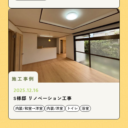
施工事例
2025.12.16
S様邸 リノベーション工事
内装/和室→洋室
内装/洋室
トイレ
浴室