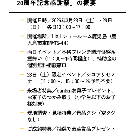
20周年記念感謝祭」の概要
開催日時／2026年3月28日（土）・29日
（日） 各日10：00～17：00
開催場所／LIXILショールーム鹿児島（鹿
児島市東開町5-44）
両日イベント／本格フレンチ調理体験＆
振舞い（11：00〜1時間程度）、補助金の
個別無料相談窓口
28日（土）限定イベント／シロアリセミ
ナー（11：00〜、15：00〜 ※予約不要）
来場者特典／dankenお菓子プレゼント、
お菓子のつかみ取り（小学生以下のお子
様対象）
現地調査・見積特典／景品クジ（空クジ
なし）
ご成約特典／抽選で豪華賞品プレゼント